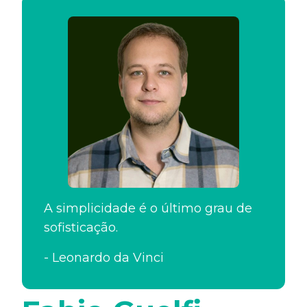
A simplicidade é o último grau de
sofisticação.
-
Leonardo da Vinci