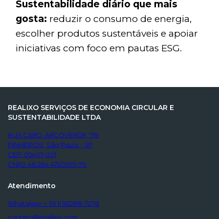
Sustentabilidade diário que mais
gosta:
reduzir o consumo de energia,
escolher produtos sustentáveis e apoiar
iniciativas com foco em pautas ESG.
REALIXO SERVIÇOS DE ECONOMIA CIRCULAR E
SUSTENTABILIDADE LTDA
RUA CARD. ARCOVERDE, 719
PINHEIROS, São Paulo - SP
CEP: 05407-001
CNPJ: 46.284.471/0001-70
Atendimento
WhatsApp: + 55 11 92288-7278
contato@realixo.com