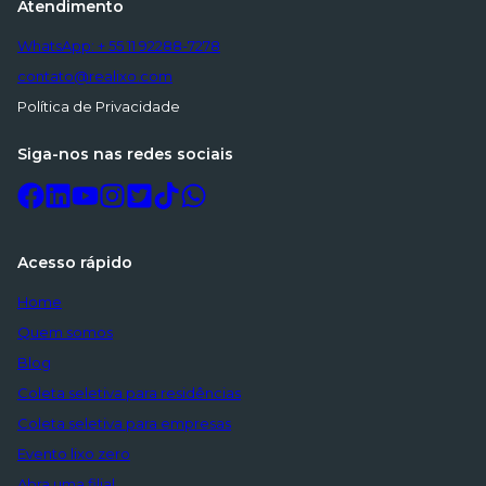
Atendimento
WhatsApp: + 55 11 92288-7278
contato@realixo.com
Política de Privacidade
Siga-nos nas redes sociais
Acesso rápido
Home
Quem somos
Blog
Coleta seletiva para residências
Coleta seletiva para empresas
Evento lixo zero
Abra uma filial